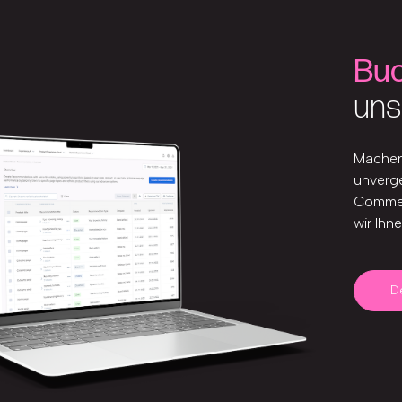
Buc
uns
Machen 
unverge
Commer
wir Ihn
D