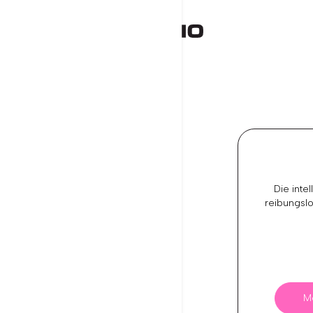
Die intel
reibungslo
M