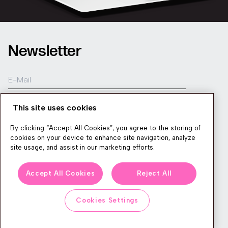
Newsletter
Wir produzieren viele Inhalte zum Thema Commerce Experience,
führen großartige Events durch und senden unseren Abonnenten
This site uses cookies
nützliche CXP-Tipps und -Tricks. Wenn Sie dabei sein wollen,
melden Sie sich gerne an!
By clicking “Accept All Cookies”, you agree to the storing of
cookies on your device to enhance site navigation, analyze
Anmelden
site usage, and assist in our marketing efforts.
Accept All Cookies
Reject All
Cookies Settings
KONTAKT
LEGAL CENTER
IMPRESSUM
DEMO BUCHEN