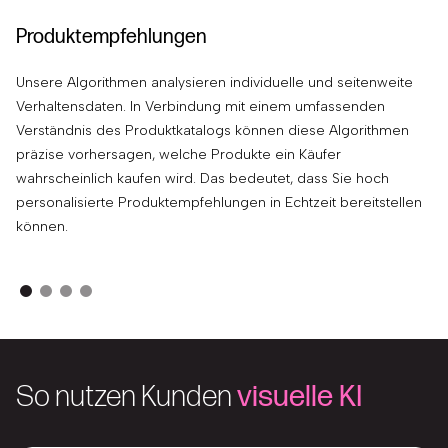
Produktempfehlungen
P
Unsere Algorithmen analysieren individuelle und seitenweite
Mi
Verhaltensdaten. In Verbindung mit einem umfassenden
Gr
Verständnis des Produktkatalogs können diese Algorithmen
di
präzise vorhersagen, welche Produkte ein Käufer
Da
wahrscheinlich kaufen wird. Das bedeutet, dass Sie hoch
ei
personalisierte Produktempfehlungen in Echtzeit bereitstellen
un
können.
So nutzen Kunden
visuelle KI