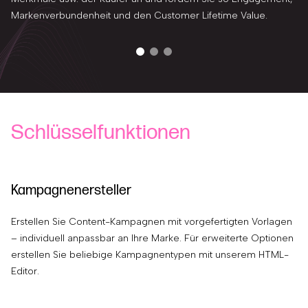
Markenverbundenheit und den Customer Lifetime Value.
Schlüsselfunktionen
Kampagnenersteller
S
Erstellen Sie Content-Kampagnen mit vorgefertigten Vorlagen
Sc
– individuell anpassbar an Ihre Marke. Für erweiterte Optionen
di
erstellen Sie beliebige Kampagnentypen mit unserem HTML-
Af
Editor.