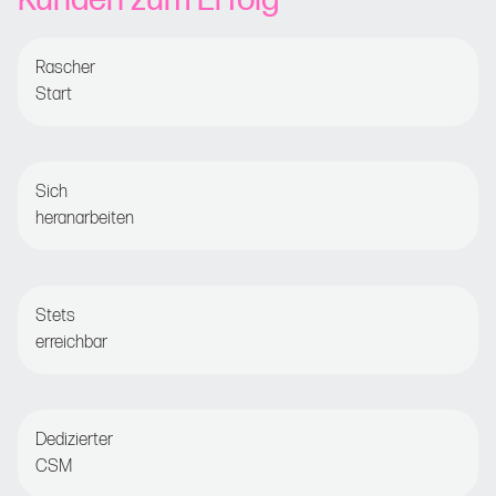
Kunden zum Erfolg
Rascher
Start
Geführtes Onboarding für schnelle Wertschöpfung
Sich
heranarbeiten
Einstellen und vergessen oder für eine detaillierte
Optimierung entscheiden
Stets
erreichbar
Live-Chat oder E-Mail für Hilfe rund um die Uhr
Dedizierter
CSM