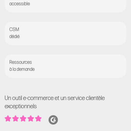
accessible
Chat en direct ou courrier électronique pour une
assistance 24 heures sur 24
CSM
dédié
Contrôles réguliers avec le responsable de la réussite
des clients
Ressources
à la demande
Accéder à l’Académie Nosto et au Centre d’aide
Un outil e-commerce et un service clientèle
exceptionnels