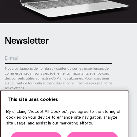
Newsletter
Nous partageons de nombreux contenus sur les expériences de
commerce, organisons des événements importants et envoyons
des conseils utiles sur notre CXP à nos abonnés. Pour vous tenir
au courant de tout cela et bien plus encore, inscrivez-vous à notre
newsletter !
Votre vie privée est en sécurité avec nous. Jetez un œil à notre
This site uses cookies
politique de confidentialité
pour savoir comment nous utilisons
les informations que vous fournissez.
By clicking “Accept All Cookies”, you agree to the storing of
cookies on your device to enhance site navigation, analyze
Envoyer
site usage, and assist in our marketing efforts.