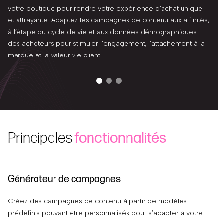
votre boutique pour rendre votre expérience d’achat unique
et attrayante. Adaptez les campagnes de contenu aux affinités,
à l’étape du cycle de vie et aux données démographiques
des acheteurs pour stimuler l’engagement, l’attachement à la
marque et la valeur vie client.
Principales
fonctionnalités
Générateur de campagnes
C
Créez des campagnes de contenu à partir de modèles
Ad
prédéfinis pouvant être personnalisés pour s’adapter à votre
d’