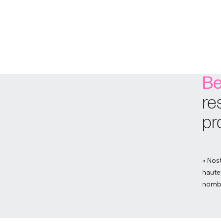
Be
re
pr
« Nos
haute
nomb