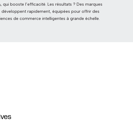
A, qui booste l’efficacité. Les résultats ? Des marques
e développent rapidement, équipées pour offrir des
iences de commerce intelligentes à grande échelle.
Conçue pour plus
ives
d’évolutivité et de flexibilité
Réduisez le délai de rentabilisation et