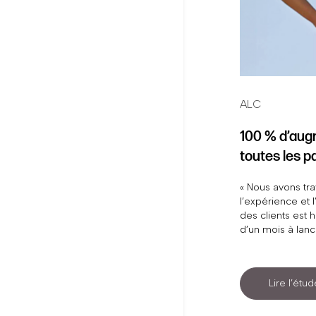
ALC
100 % d’aug
toutes les 
« Nous avons tra
l’expérience et 
des clients est
d’un mois à lan
n’ont pas eu un t
Lire l’étu