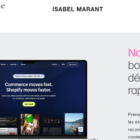
No
bo
dé
ra
Prene
les é
recom
conten