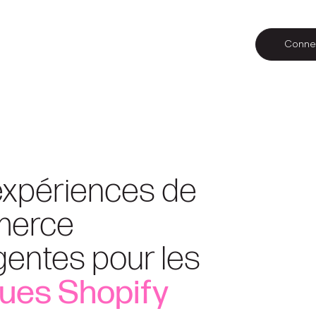
Conne
xpériences de
erce
igentes pour les
ues Shopify