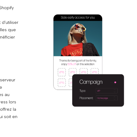
adaptez la diffusion des campagnes grâce
Shopify
à une indépendance opérationnelle, en
utilisant une plateforme unique et intuitive
d’utiliser
pour tous vos besoins en matière
elles que
d’expériences de commerce.
néficier
Fusionnez vos outils
technologiques préférés
serveur
re
Vous utilisez Klaviyo, Tapcart ou Yotpo ?
es au
Trouvez des intégrations avec de grandes
ress lors
entreprises technologiques auxquelles de
offrez la
nombreuses marques Shopify Plus font
i soit en
déjà confiance.