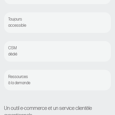
Fixer et oublier ou opter pour une optimisation détaillée
Toujours
accessible
Chat en direct ou courrier électronique pour une
assistance 24 heures sur 24
CSM
dédié
Contrôles réguliers avec le responsable de la réussite
des clients
Ressources
à la demande
Accéder à l’Académie Nosto et au Centre d’aide
Un outil e-commerce et un service clientèle