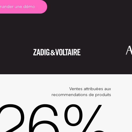
mander une démo
Ventes attribuées aux
2
6
%
recommendations de produits