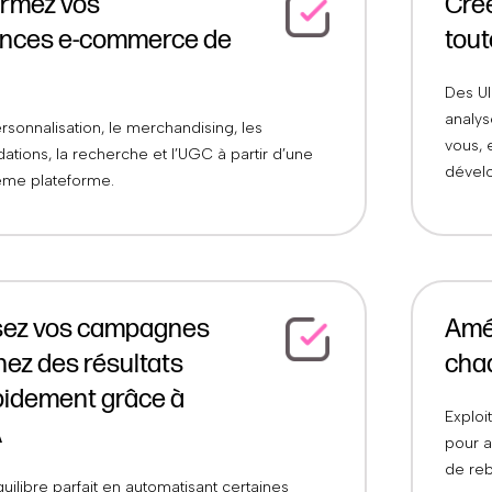
ormez vos
Cré
ences e-commerce de
tout
Des UI
analys
rsonnalisation, le merchandising, les
vous, 
ions, la recherche et l’UGC à partir d’une
dével
ême plateforme.
sez vos campagnes
Amél
nez des résultats
cha
pidement grâce à
Exploi
A
pour a
de reb
uilibre parfait en automatisant certaines