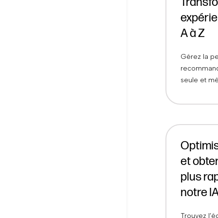
Transf
expéri
A à Z
Gérez la pe
recommandat
seule et m
Optimi
et obte
plus ra
notre I
Trouvez l’éq