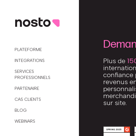
Deman
PLATEFORME
Plus de
15
INTEGRATIONS
internatio
SERVICES
confiance 
PROFESSIONNELS
revenus en
personnalis
PARTENAIRE
merchandis
CAS CLIENTS
sur site.
BLOG
WEBINARS