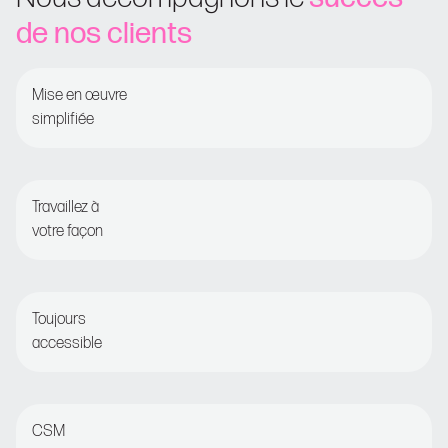
de nos clients
Mise en œuvre
simplifiée
Onboarding guidé pour un time-to-value rapide
Travaillez à
votre façon
Fixer et oublier ou opter pour une optimisation détaillée
Toujours
accessible
Chat en direct ou courrier électronique pour une
assistance 24 heures sur 24
CSM