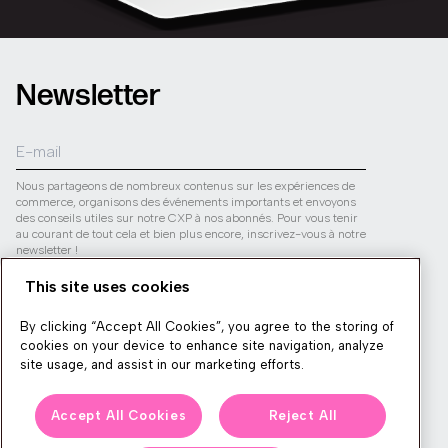
Newsletter
Nous partageons de nombreux contenus sur les expériences de
commerce, organisons des événements importants et envoyons
des conseils utiles sur notre CXP à nos abonnés. Pour vous tenir
au courant de tout cela et bien plus encore, inscrivez-vous à notre
newsletter !
Votre vie privée est en sécurité avec nous. Jetez un œil à notre
This site uses cookies
politique de confidentialité
pour savoir comment nous utilisons
les informations que vous fournissez.
By clicking “Accept All Cookies”, you agree to the storing of
cookies on your device to enhance site navigation, analyze
Envoyer
site usage, and assist in our marketing efforts.
Accept All Cookies
Reject All