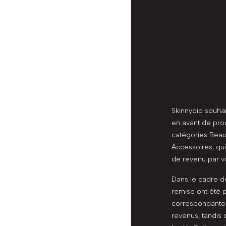
Skinnydip souhai
en avant de pro
catégories Beau
Accessoires, qu
de revenu par v
Dans le cadre de
remise ont été p
correspondante 
revenus, tandis 