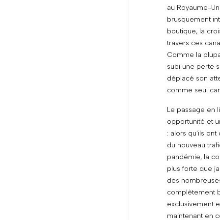
au Royaume-Uni
brusquement int
boutique, la cro
travers ces can
Comme la plupa
subi une perte s
déplacé son atten
comme seul canal
Le passage en li
opportunité et 
: alors qu’ils o
du nouveau trafi
pandémie, la c
plus forte que ja
des nombreuses
complètement ba
exclusivement en
maintenant en 