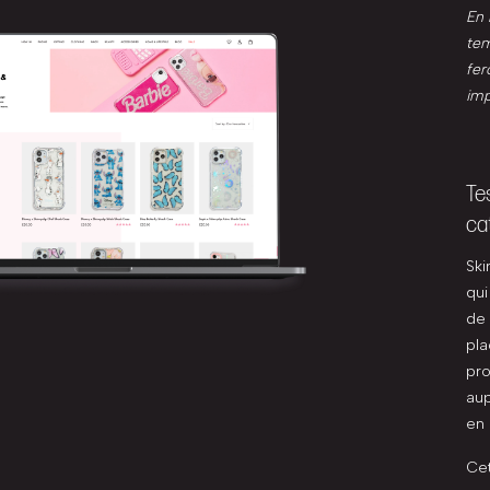
En 
tem
fer
imp
Te
ca
Ski
qui
de 
pla
pro
aup
en 
Cet