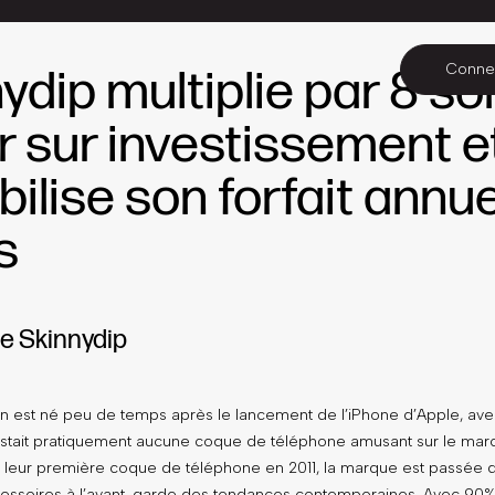
Conne
ydip multiplie par 8 so
r sur investissement e
bilise son forfait annu
s
e Skinnydip
n est né peu de temps après le lancement de l’iPhone d’Apple, avec
existait pratiquement aucune coque de téléphone amusant sur le mar
 leur première coque de téléphone en 2011, la marque est passée d
cessoires à l’avant-garde des tendances contemporaines. Avec 90% 