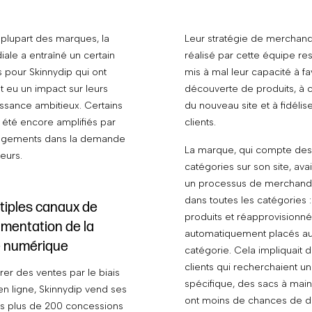
lupart des marques, la
Leur stratégie de merchand
le a entraîné un certain
réalisé par cette équipe res
 pour Skinnydip qui ont
mis à mal leur capacité à fa
 eu un impact sur leurs
découverte de produits, à co
issance ambitieux. Certains
du nouveau site et à fidélis
 été encore amplifiés par
clients.
angements dans la demande
La marque, qui compte des
eurs.
catégories sur son site, ava
un processus de merchand
dans toutes les catégories 
tiples canaux de
produits et réapprovisionné
mentation de la
automatiquement placés a
 numérique
catégorie. Cela impliquait 
clients qui recherchaient u
er des ventes par le biais
spécifique, des sacs à mai
n ligne, Skinnydip vend ses
ont moins de chances de d
ers plus de 200 concessions