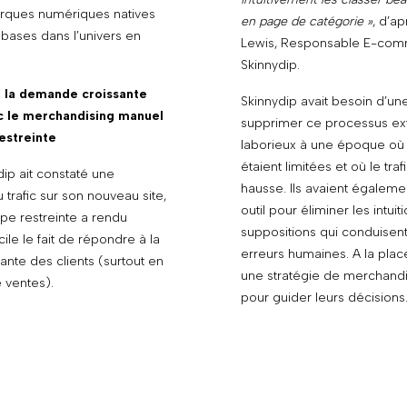
rques numériques natives
en page de catégorie »
, d’a
bases dans l’univers en
Lewis, Responsable E-co
Skinnydip.
 la demande croissante
Skinnydip avait besoin d’un
c le merchandising manuel
supprimer ce processus e
estreinte
laborieux à une époque où 
étaient limitées et où le traf
ip ait constaté une
hausse. Ils avaient égaleme
trafic sur son nouveau site,
outil pour éliminer les intuit
uipe restreinte a rendu
suppositions qui conduisen
cile le fait de répondre à la
erreurs humaines. A la place
nte des clients (surtout en
une stratégie de merchandi
 ventes).
pour guider leurs décisions