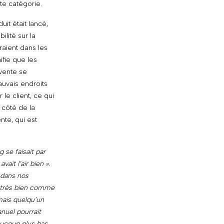
te catégorie.
uit était lancé,
ilité sur la
raient dans les
ifie que les
 vente se
uvais endroits
 le client, ce qui
 côté de la
te, qui est
 se faisait par
vait l’air bien ».
 dans nos
t très bien comme
ais quelqu’un
nuel pourrait
aucoup plus bas