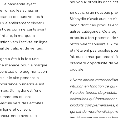
nouveaux produits dans cet
. La pandémie ayant
errompu les achats en
En outre, si un nouveau prod
issance de leurs ventes à
Skinnydip n’avait aucune visib
aux a entièrement disparu.
façon dont ces produits ent
rt des commerçants ayant
autres catégories. Cela sign
imilaire, la marque a
produits à fort potentiel de
tion vers l’activité en ligne
retrouvaient souvent aux ma
 de trafic et de ventes.
et n’étaient pas visibles pour
fait que la marque passait à
gne a été à la fois une
première opportunité de ven
une menace pour la marque
cruciale.
nt constaté une augmentation
c sur le site pendant la
« Notre ancien merchandising
oncurrence numérique est
intuition en fonction ce qui « a
mais. Skinnydip est l’une
Il y a des tonnes de produits
 marques qui ont
collections qui fonctionnen
sculé vers des activités
produits complémentaires, m
 ligne et qui sont
qui fait du merchandising ma
concurrence avec une
intuitivement les classer be