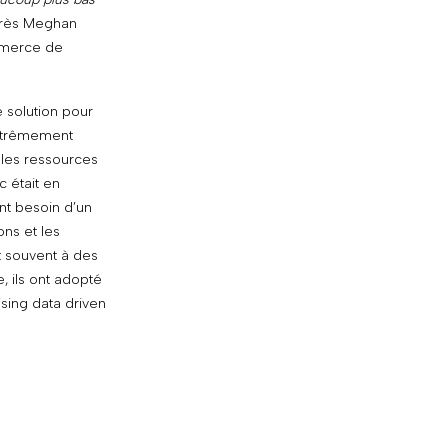
près Meghan
mmerce de
e solution pour
xtrêmement
les ressources
ic était en
nt besoin d’un
ions et les
t souvent à des
, ils ont adopté
sing data driven
.