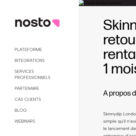
Skinn
retou
renta
PLATEFORME
INTEGRATIONS
1 moi
SERVICES
PROFESSIONNELS
PARTENAIRE
A propos d
CAS CLIENTS
BLOG
Skinnydip Londo
WEBINARS
simple qu’il n’
le lancement de
entreprise d’ac