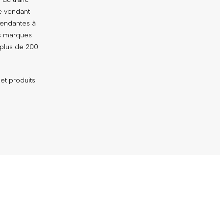
e vendant
épendantes à
es marques
 plus de 200
et produits