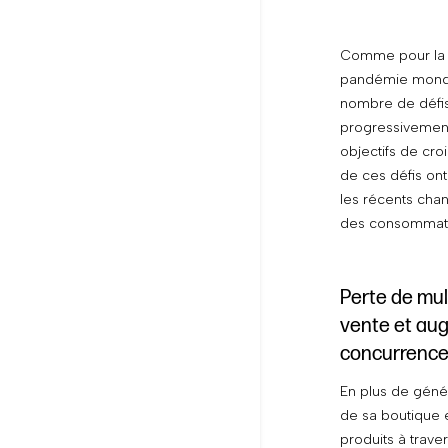
Comme pour la p
pandémie mondia
nombre de défis
progressivement
objectifs de cro
de ces défis ont
les récents ch
des consommat
Perte de mul
vente et aug
concurrence
En plus de génér
de sa boutique e
produits à trav