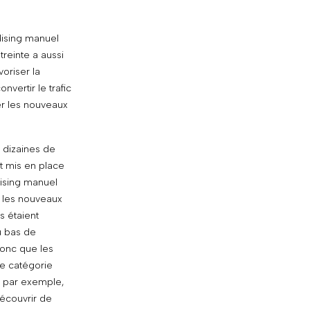
ising manuel
treinte a aussi
voriser la
nvertir le trafic
er les nouveaux
 dizaines de
it mis en place
ising manuel
: les nouveaux
s étaient
u bas de
donc que les
ne catégorie
n par exemple,
écouvrir de