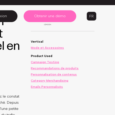
xion
Obtenir une démo
FR
n
t
el en
Vertical
Mode et Accessoires
Product Used
Campaign Testing
Recommandations de produits
Personnalisation de contenus
Category Merchandising
Emails Personnalisés
 le constat
ché. Depuis
’une petite
du trafic