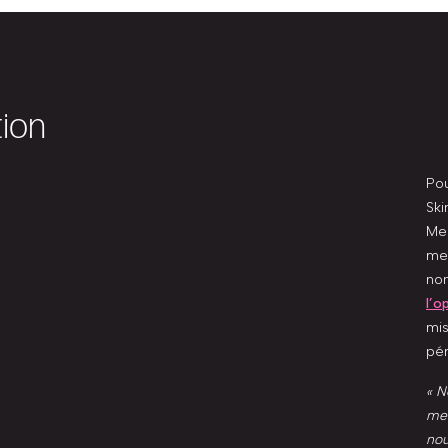
tion
Pou
Ski
Mer
mer
non
l’o
mis
pér
« N
mer
nou