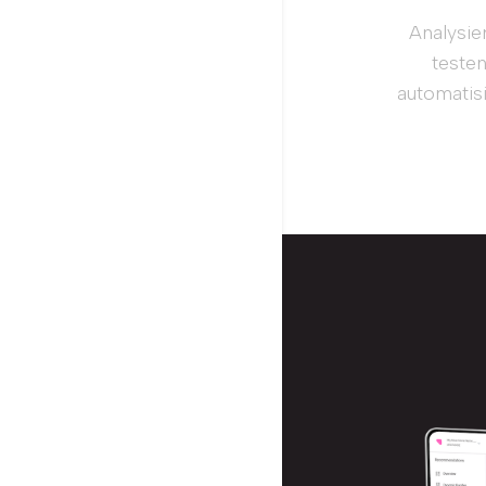
Analysie
testen
automatis