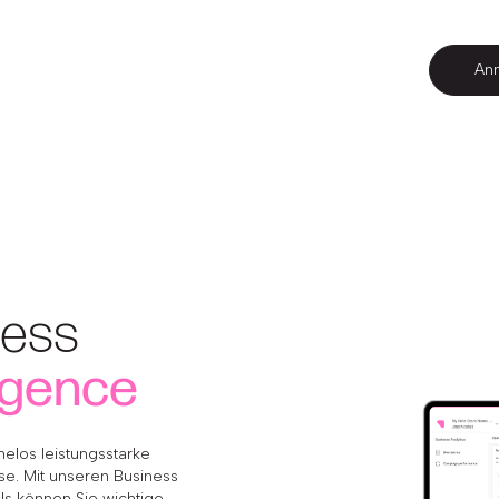
An
ness
ligence
helos leistungsstarke
se. Mit unseren Business
ls können Sie wichtige