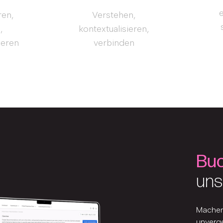
ren,
Verstehen,
,
kontextualisieren,
ieren
verbinden
Buc
uns
Machen 
unverge