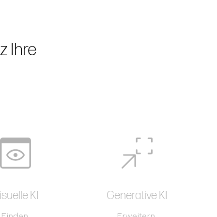
z Ihre
isuelle KI
Generative KI
Finden,
Erweitern,