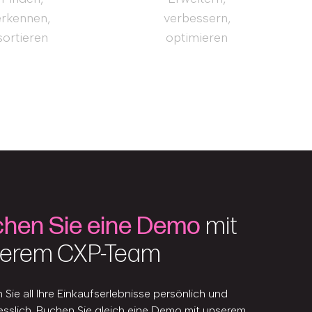
erkennen,
verbessern,
sortieren
optimieren
hen Sie eine Demo
mit
erem CXP-Team
Sie all Ihre Einkaufserlebnisse persönlich und
sslich. Buchen Sie gleich eine Demo mit unserem