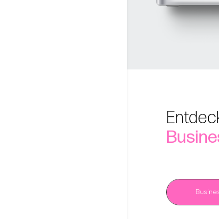
Entdec
Busines
Busine