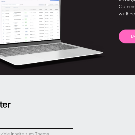
Commer
wir Ihn
D
ter
 viele Inhalte zum Thema