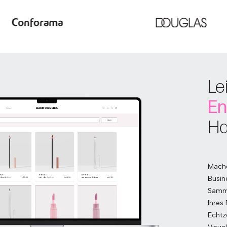
Le
En
Ha
Mache
Busin
Samme
Ihres
Echtz